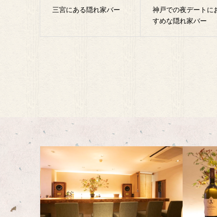
三宮にある隠れ家バー
神戸での夜デートに
すめな隠れ家バー