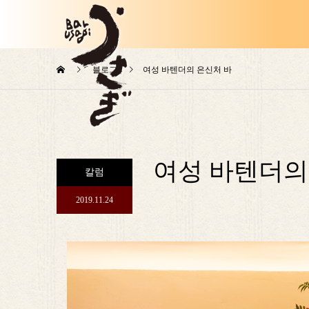
블로그
여성 바텐더의 은신처 바
여성 바텐더의
칼럼
2019.11.24