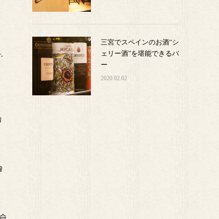
三宮でスペインのお酒“シ
ェリー酒”を堪能できるバ
.
ー
2020.02.02
습
술
있습