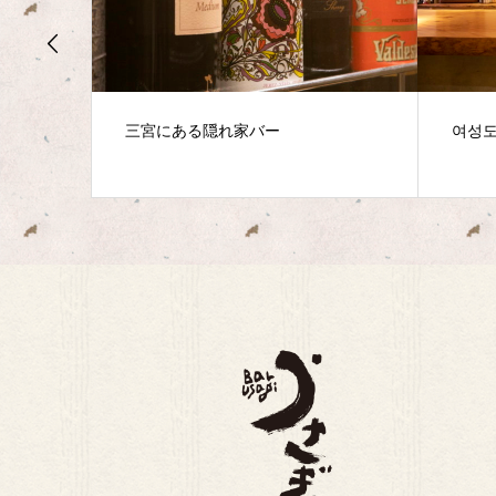
バー
여성도 온화한 산 노미야 셰리 바