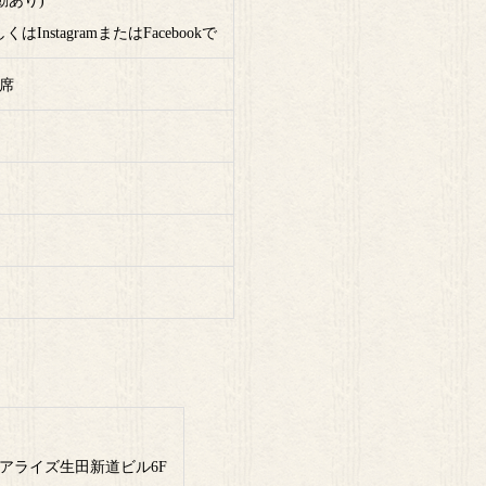
動あり)
nstagramまたはFacebookで
0席
リアライズ生田新道ビル6F