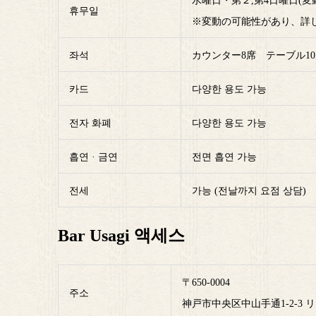
水曜日・第２,第4日曜日(変
휴무일
※変動の可能性があり、詳しくはI
좌석
カウンター8席 テーブル1
카드
다양한 용도 가능
전자 화폐
다양한 용도 가능
흡연 · 금연
전면 흡연 가능
전세
가능 (전날까지 요점 상담)
Bar Usagi 액세스
〒650-0004
주소
神戸市中央区中山手通1-2-3 