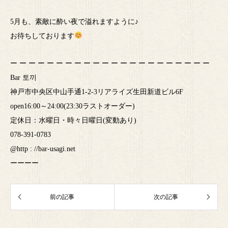
5月も、素敵に酔い夜で溢れますように♪
お待ちしております
ー ー ー ー ー ー ー ー ー ー ー ー ー ー ー ー ー ー ー ー ー ー
Bar 토끼
神戸市中央区中山手通1-2-3リアライズ生田新道ビル6F
open16:00～24:00(23:30ラストオーダー)
定休日：水曜日・時々日曜日(変動あり)
078-391-0783
@http : //bar-usagi.net
ーーーー